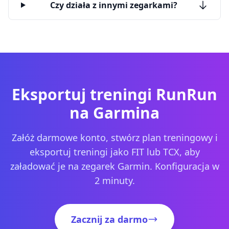
Czy działa z innymi zegarkami?
Eksportuj treningi RunRun
na Garmina
Załóż darmowe konto, stwórz plan treningowy i
eksportuj treningi jako FIT lub TCX, aby
załadować je na zegarek Garmin. Konfiguracja w
2 minuty.
Zacznij za darmo