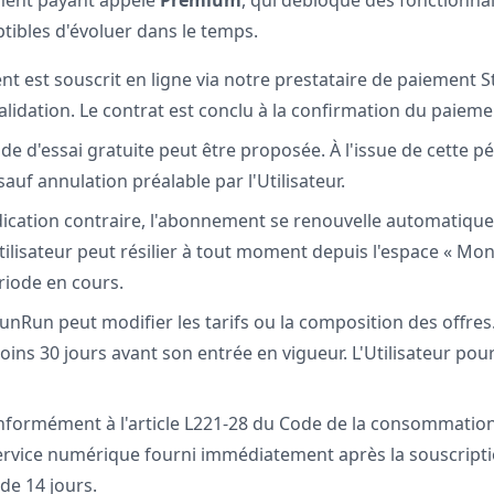
ent payant appelé
Premium
, qui débloque des fonctionnal
ibles d'évoluer dans le temps.
 est souscrit en ligne via notre prestataire de paiement St
alidation. Le contrat est conclu à la confirmation du paieme
e d'essai gratuite peut être proposée. À l'issue de cette p
uf annulation préalable par l'Utilisateur.
dication contraire, l'abonnement se renouvelle automatiqu
tilisateur peut résilier à tout moment depuis l'espace « Mon
ériode en cours.
unRun peut modifier les tarifs ou la composition des offres
 moins 30 jours avant son entrée en vigueur. L'Utilisateur pou
formément à l'article L221-28 du Code de la consommation, 
service numérique fourni immédiatement après la souscript
 de 14 jours.