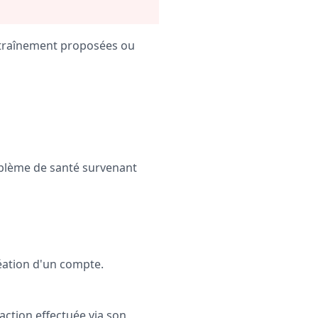
'entraînement proposées ou
oblème de santé survenant
réation d'un compte.
 action effectuée via son