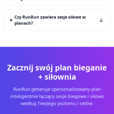
Czy RunRun zawiera sesje siłowe w
planach?
Zacznij swój plan bieganie
+ siłownia
RunRun generuje spersonalizowany plan
inteligentnie łączący sesje biegowe i siłowe
według Twojego poziomu i celów.