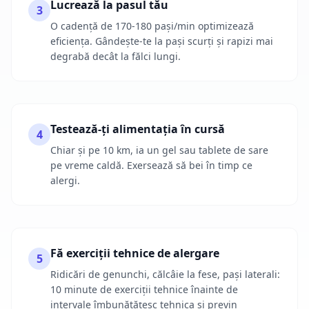
Lucrează la pasul tău
3
O cadență de 170-180 pași/min optimizează
eficiența. Gândește-te la pași scurți și rapizi mai
degrabă decât la fălci lungi.
Testează-ți alimentația în cursă
4
Chiar și pe 10 km, ia un gel sau tablete de sare
pe vreme caldă. Exersează să bei în timp ce
alergi.
Fă exerciții tehnice de alergare
5
Ridicări de genunchi, călcâie la fese, pași laterali:
10 minute de exerciții tehnice înainte de
intervale îmbunătățesc tehnica și previn