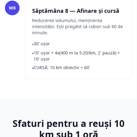
W8
Săptămâna 8 — Afinare și cursă
Reducerea volumului, menținerea
intensității. Ești pregătit să cobori sub 60 de
minute.
30' ușor
•
10' ușor + 4x(400 m la 5:20/km, 2' pauză) +
•
10' ușor
CURSĂ: 10 km obiectiv < 60'
•
Sfaturi pentru a reuși 10
km sub 1 oră