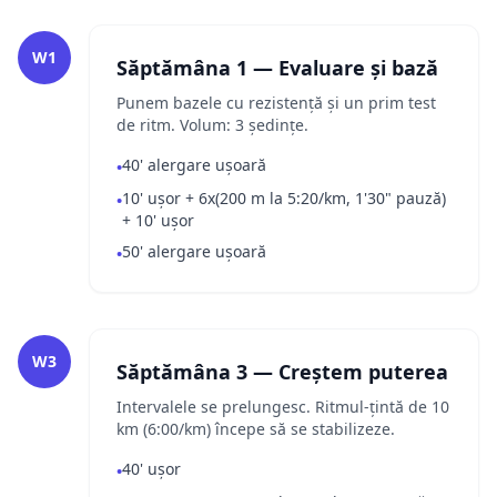
W1
Săptămâna 1 — Evaluare și bază
Punem bazele cu rezistență și un prim test
de ritm. Volum: 3 ședințe.
40' alergare ușoară
•
10' ușor + 6x(200 m la 5:20/km, 1'30" pauză)
•
+ 10' ușor
50' alergare ușoară
•
W3
Săptămâna 3 — Creștem puterea
Intervalele se prelungesc. Ritmul-țintă de 10
km (6:00/km) începe să se stabilizeze.
40' ușor
•