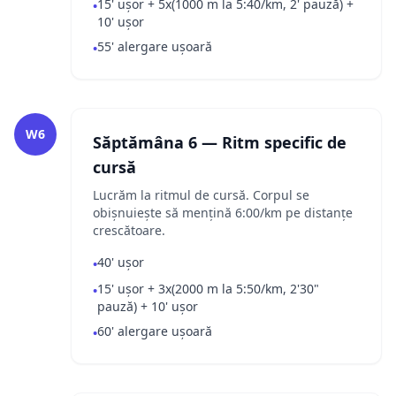
15' ușor + 5x(1000 m la 5:40/km, 2' pauză) +
•
10' ușor
55' alergare ușoară
•
W6
Săptămâna 6 — Ritm specific de
cursă
Lucrăm la ritmul de cursă. Corpul se
obișnuiește să mențină 6:00/km pe distanțe
crescătoare.
40' ușor
•
15' ușor + 3x(2000 m la 5:50/km, 2'30"
•
pauză) + 10' ușor
60' alergare ușoară
•