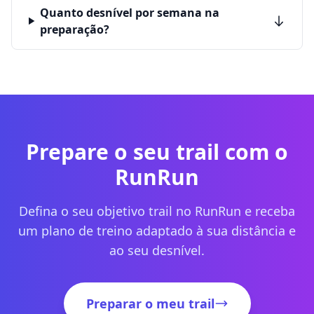
Quanto desnível por semana na
preparação?
Prepare o seu trail com o
RunRun
Defina o seu objetivo trail no RunRun e receba
um plano de treino adaptado à sua distância e
ao seu desnível.
Preparar o meu trail