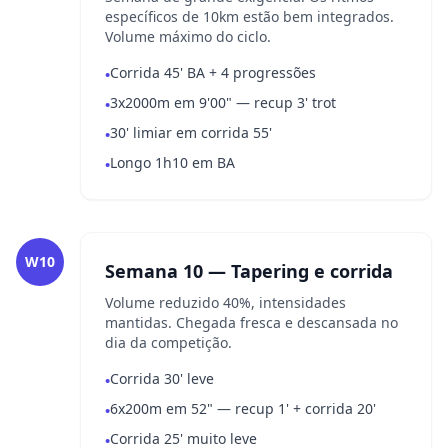
específicos de 10km estão bem integrados.
Volume máximo do ciclo.
Corrida 45' BA + 4 progressões
•
3x2000m em 9'00" — recup 3' trot
•
30' limiar em corrida 55'
•
Longo 1h10 em BA
•
W10
Semana 10 — Tapering e corrida
Volume reduzido 40%, intensidades
mantidas. Chegada fresca e descansada no
dia da competição.
Corrida 30' leve
•
6x200m em 52" — recup 1' + corrida 20'
•
Corrida 25' muito leve
•