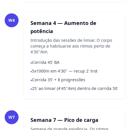
W4
Semana 4 — Aumento de
potência
Introdução das sessões de limiar. O corpo
começa a habituarse aos ritmos perto de
4'30"/km.
Corrida 45' BA
•
5x1000m em 4'30" — recup 2' trot
•
Corrida 35' + 8 progressões
•
25' ao limiar (4'45"/km) dentro de corrida 50'
•
W7
Semana 7 — Pico de carga
Semana de grande exigência. Os ritmos