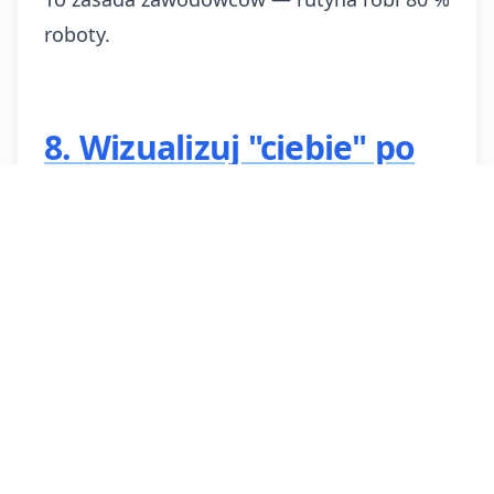
roboty.
8. Wizualizuj "ciebie" po
biegu
Gdy lenistwo mówi, rzuca cię na
teraz
(kanapa jest miękka) zamiast na
za 1h
(satysfakcję po biegu). Odwróć fokus.
Poświęć 10 sekund, by zobaczyć siebie o
19:00 wieczorem: