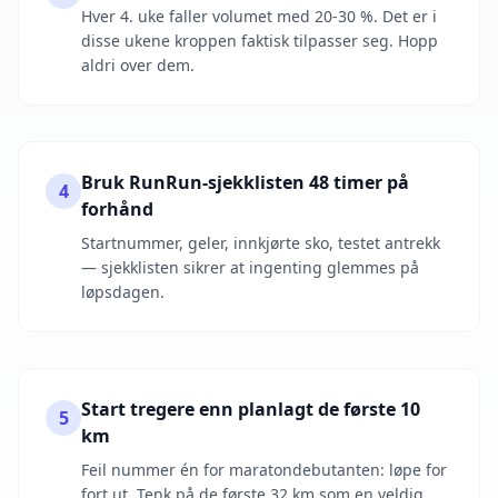
Hver 4. uke faller volumet med 20-30 %. Det er i
disse ukene kroppen faktisk tilpasser seg. Hopp
aldri over dem.
Bruk RunRun-sjekklisten 48 timer på
4
forhånd
Startnummer, geler, innkjørte sko, testet antrekk
— sjekklisten sikrer at ingenting glemmes på
løpsdagen.
Start tregere enn planlagt de første 10
5
km
Feil nummer én for maratondebutanten: løpe for
fort ut. Tenk på de første 32 km som en veldig