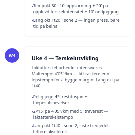
Tempokt 30': 10' oppvarming + 20' pa
•
opplevd terskelintensitet + 10' nedjogging
Lang okt 1t20 i sone 2 — ingen press, bare
•
tid pa beina
W4
Uke 4 — Terskelutvikling
Laktatterskel-arbeidet intensiveres.
Maltempo: 4'05"/km — litt raskere enn
lopstempo for a bygge margin. Lang okt pa
1t40.
Rolig jogg 45' restitusjon +
•
loepestilsoevelser
2×15' pa 4'05"/km med 5' traverest —
•
laktatterskelstempo
Lang okt 1t40 i sone 2, siste tredjedel
•
lettere akselerert