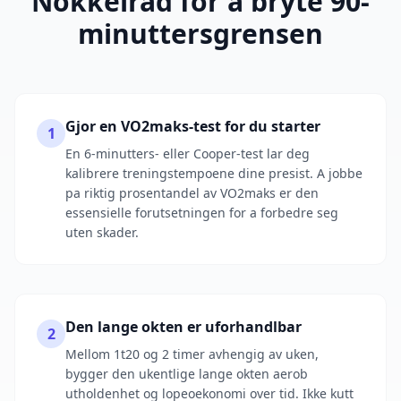
Nokkelrad for a bryte 90-
minuttersgrensen
Gjor en VO2maks-test for du starter
1
En 6-minutters- eller Cooper-test lar deg
kalibrere treningstempoene dine presist. A jobbe
pa riktig prosentandel av VO2maks er den
essensielle forutsetningen for a forbedre seg
uten skader.
Den lange okten er uforhandlbar
2
Mellom 1t20 og 2 timer avhengig av uken,
bygger den ukentlige lange okten aerob
utholdenhet og lopeoekonomi over tid. Ikke kutt