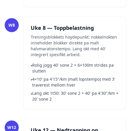
W8
Uke 8 — Toppbelastning
Treningsblokkets hoydepunkt: nokkelnokten
inneholder blokker direkte pa malt
halvmaratonstempo. Lang okt med 40'
integrert spesifikt arbeid.
Rolig jogg 40' sone 2 + 6×100m strides pa
•
slutten
4×10' pa 4'15"/km (malt lopstempo) med 3'
•
traverest mellom hver
Lang okt 1t50: 30' sone 2 + 40' pa 4'30"/km +
•
20' sone 2
W12
Uke 12 — Nedtrapping og