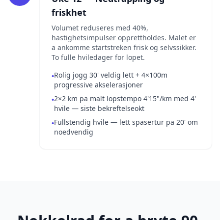
friskhet
Volumet reduseres med 40%,
hastighetsimpulser opprettholdes. Malet er
a ankomme startstreken frisk og selvssikker.
To fulle hviledager for lopet.
Rolig jogg 30' veldig lett + 4×100m
•
progressive akselerasjoner
2×2 km pa malt lopstempo 4'15"/km med 4'
•
hvile — siste bekreftelseokt
Fullstendig hvile — lett spasertur pa 20' om
•
noedvendig