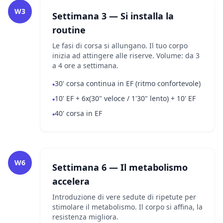
W3
Settimana 3 — Si installa la
routine
Le fasi di corsa si allungano. Il tuo corpo
inizia ad attingere alle riserve. Volume: da 3
a 4 ore a settimana.
30' corsa continua in EF (ritmo confortevole)
•
10' EF + 6x(30" veloce / 1'30" lento) + 10' EF
•
40' corsa in EF
•
W6
Settimana 6 — Il metabolismo
accelera
Introduzione di vere sedute di ripetute per
stimolare il metabolismo. Il corpo si affina, la
resistenza migliora.