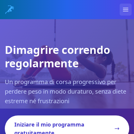
Ope
Dimagrire correndo
regolarmente
Un programma di corsa progressivo per
perdere peso in modo duraturo, senza diete
estreme né frustrazioni
Iniziare il mio programma
gratuitamente