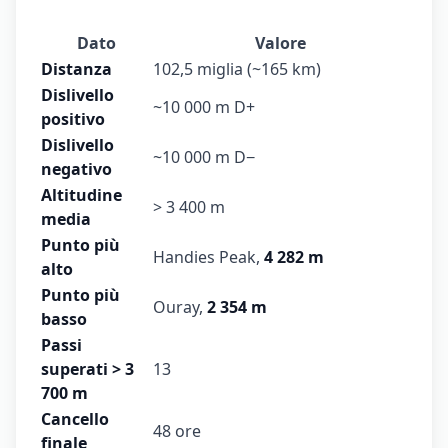
Dato
Valore
Distanza
102,5 miglia (~165 km)
Dislivello
~10 000 m D+
positivo
Dislivello
~10 000 m D−
negativo
Altitudine
> 3 400 m
media
Punto più
Handies Peak,
4 282 m
alto
Punto più
Ouray,
2 354 m
basso
Passi
superati > 3
13
700 m
Cancello
48 ore
finale