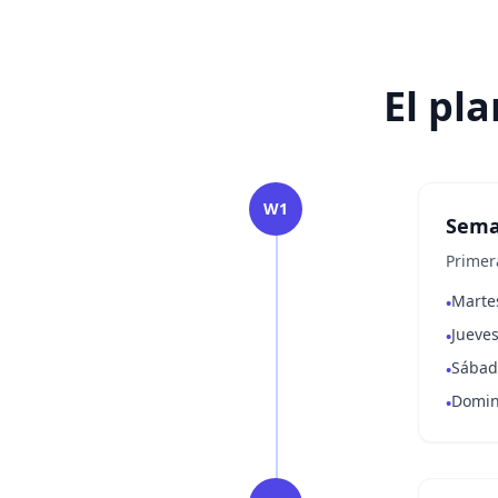
El pl
W1
Sema
Primer
Martes
•
Jueves
•
Sábado
•
Domin
•