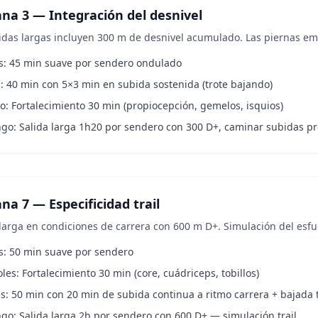
na 3 — Integración del desnivel
lidas largas incluyen 300 m de desnivel acumulado. Las piernas e
s: 45 min suave por sendero ondulado
: 40 min con 5×3 min en subida sostenida (trote bajando)
: Fortalecimiento 30 min (propiocepción, gemelos, isquios)
go: Salida larga 1h20 por sendero con 300 D+, caminar subidas p
a 7 — Especificidad trail
 larga en condiciones de carrera con 600 m D+. Simulación del esfu
s: 50 min suave por sendero
les: Fortalecimiento 30 min (core, cuádriceps, tobillos)
s: 50 min con 20 min de subida continua a ritmo carrera + bajada 
o: Salida larga 2h por sendero con 600 D+ — simulación trail