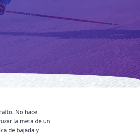
sfalto. No hace
ruzar la meta de un
ica de bajada y