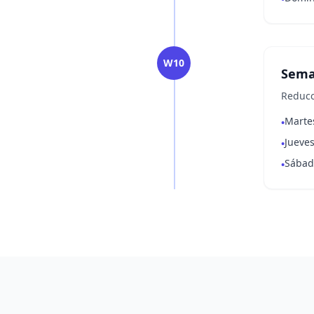
W10
Sema
Reducci
Marte
•
Jueves
•
Sábado
•