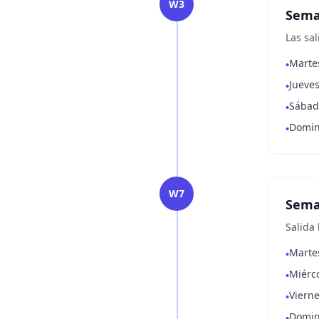
W3
Sema
Las sa
Marte
•
Jueves
•
Sábado
•
Domin
•
W7
Seman
Salida
Marte
•
Miérco
•
Vierne
•
Doming
•