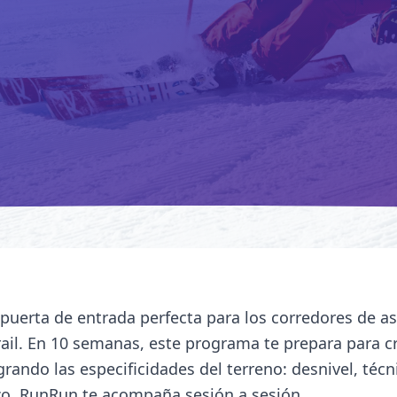
a puerta de entrada perfecta para los corredores de a
-trail. En 10 semanas, este programa te prepara para c
grando las especificidades del terreno: desnivel, técn
zo. RunRun te acompaña sesión a sesión.