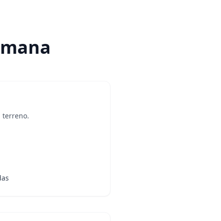
semana
 terreno.
das