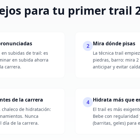
jos para tu primer trail
pronunciadas
Mira dónde pisas
2
 en subidas de trail: es
La técnica trail empiez
aminar en subida ahorra
piedras, barro: mira 2
la carrera.
anticipar y evitar caíd
ntes de la carrera
Hidrata más que en
4
s, chaleco de hidratación:
El trail es más exigent
enamientos. Nunca
Bebe con regularidad 
 día de la carrera.
(barritas, geles) para