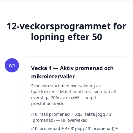
12-veckorsprogrammet for
lopning efter 50
W1
Vecka 1 — Aktiv promenad och
mikrointervaller
Skonsom start med overvakning av
hjartfrekvens. Malet ar att rora sig utan att
overstiga 70% av maxHF — inget
prestationstryck.
10' rask promenad + 5x(3' sakta jogg / 3'
•
promenad) — HF overvakad
10' promenad + 4x(3' jogg / 3' promenad) +
•