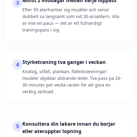
Minst 2 vilodagar mellan varje loppass
3
Efter 50 aterhamtar sig muskler och senor
dubbelt sa langsamt som vid 30-arsaldern. Vila
ar inte en paus — det ar ett fullvardigt
traningspass i sig.
Styrketraning tva ganger i veckan
4
Knatag, utfall, plankan, fotledsoevningar:
muskler skyddar aldrande leder. Tva pass pa 20-
30 minuter per vecka racker for att gora en
verklig skillnad.
Konsultera din lakare innan du borjar
5
eller aterupptar lopning