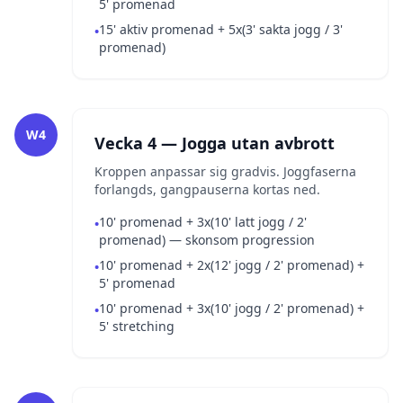
5' promenad
15' aktiv promenad + 5x(3' sakta jogg / 3'
•
promenad)
W4
Vecka 4 — Jogga utan avbrott
Kroppen anpassar sig gradvis. Joggfaserna
forlangds, gangpauserna kortas ned.
10' promenad + 3x(10' latt jogg / 2'
•
promenad) — skonsom progression
10' promenad + 2x(12' jogg / 2' promenad) +
•
5' promenad
10' promenad + 3x(10' jogg / 2' promenad) +
•
5' stretching