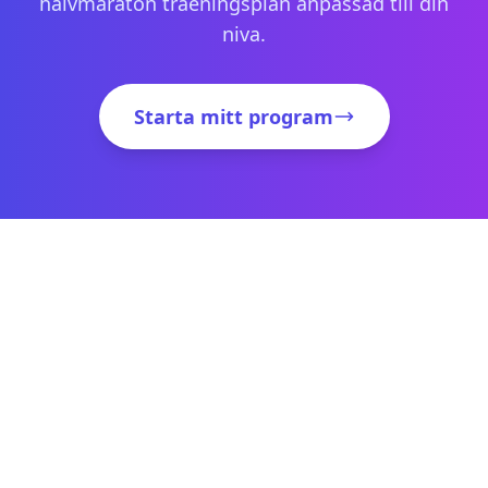
halvmaraton traeningsplan anpassad till din
niva.
Starta mitt program