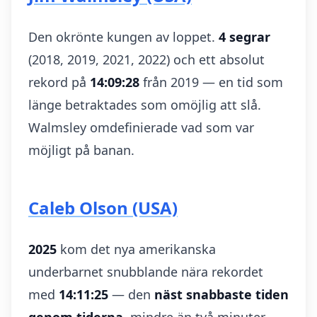
Den okrönte kungen av loppet.
4 segrar
(2018, 2019, 2021, 2022) och ett absolut
rekord på
14:09:28
från 2019 — en tid som
länge betraktades som omöjlig att slå.
Walmsley omdefinierade vad som var
möjligt på banan.
Caleb Olson (USA)
2025
kom det nya amerikanska
underbarnet snubblande nära rekordet
med
14:11:25
— den
näst snabbaste tiden
genom tiderna
, mindre än två minuter