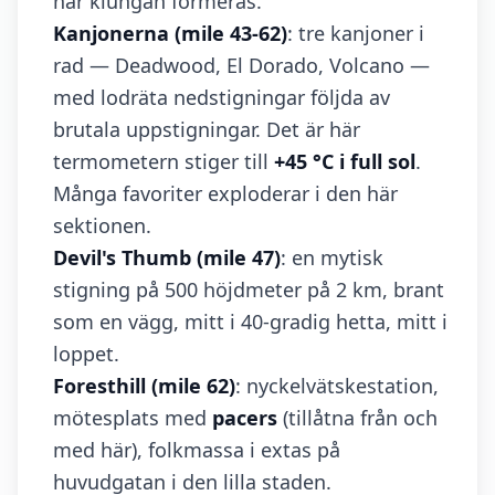
här klungan formeras.
Kanjonerna (mile 43-62)
: tre kanjoner i
rad — Deadwood, El Dorado, Volcano —
med lodräta nedstigningar följda av
brutala uppstigningar. Det är här
termometern stiger till
+45 °C i full sol
.
Många favoriter exploderar i den här
sektionen.
Devil's Thumb (mile 47)
: en mytisk
stigning på 500 höjdmeter på 2 km, brant
som en vägg, mitt i 40-gradig hetta, mitt i
loppet.
Foresthill (mile 62)
: nyckelvätskestation,
mötesplats med
pacers
(tillåtna från och
med här), folkmassa i extas på
huvudgatan i den lilla staden.