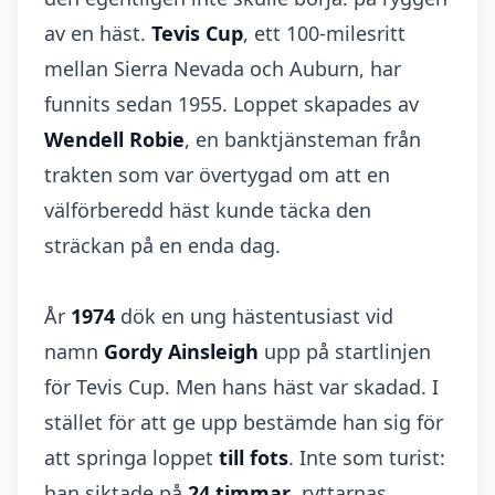
av en häst.
Tevis Cup
, ett 100-milesritt
mellan Sierra Nevada och Auburn, har
funnits sedan 1955. Loppet skapades av
Wendell Robie
, en banktjänsteman från
trakten som var övertygad om att en
välförberedd häst kunde täcka den
sträckan på en enda dag.
År
1974
dök en ung hästentusiast vid
namn
Gordy Ainsleigh
upp på startlinjen
för Tevis Cup. Men hans häst var skadad. I
stället för att ge upp bestämde han sig för
att springa loppet
till fots
. Inte som turist:
han siktade på
24 timmar
, ryttarnas