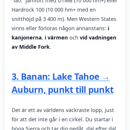
"lätt" jämfört med UTMB (10 000 hm+) eller
Hardrock 100 (10 000 hm+ med en
snitthöjd på 3 400 m). Men Western States
vinns eller förloras någon annanstans:
i
kanjonerna
,
i värmen
och
vid vadningen
av Middle Fork
.
3. Banan: Lake Tahoe →
Auburn, punkt till punkt
Det är ett av världens vackraste lopp, just
för att det inte går i en cirkel. Du startar i
höga Sierra och tar dig nedåt, dal efter dal,