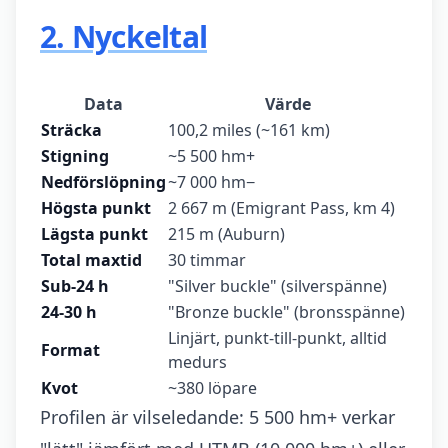
2. Nyckeltal
Data
Värde
Sträcka
100,2 miles (~161 km)
Stigning
~5 500 hm+
Nedförslöpning
~7 000 hm−
Högsta punkt
2 667 m (Emigrant Pass, km 4)
Lägsta punkt
215 m (Auburn)
Total maxtid
30 timmar
Sub-24 h
"Silver buckle" (silverspänne)
24-30 h
"Bronze buckle" (bronsspänne)
Linjärt, punkt-till-punkt, alltid
Format
medurs
Kvot
~380 löpare
Profilen är vilseledande: 5 500 hm+ verkar