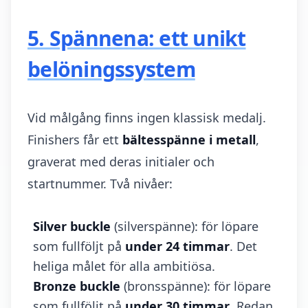
5. Spännena: ett unikt
belöningssystem
Vid målgång finns ingen klassisk medalj.
Finishers får ett
bältesspänne i metall
,
graverat med deras initialer och
startnummer. Två nivåer:
Silver buckle
(silverspänne): för löpare
som fullföljt på
under 24 timmar
. Det
heliga målet för alla ambitiösa.
Bronze buckle
(bronsspänne): för löpare
som fullföljt på
under 30 timmar
. Redan