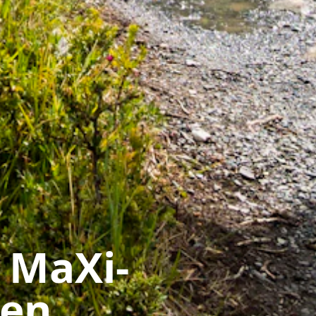
 MaXi-
 en