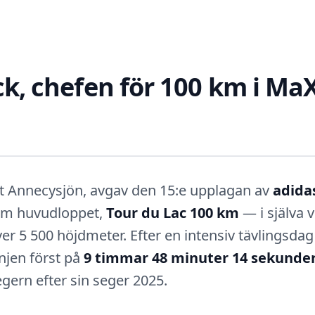
k, chefen för 100 km i Ma
nt Annecysjön, avgav den 15:e upplagan av
adida
 om huvudloppet,
Tour du Lac 100 km
— i själva 
er 5 500 höjdmeter. Efter en intensiv tävlingsda
injen först på
9 timmar 48 minuter 14 sekunde
ern efter sin seger 2025.