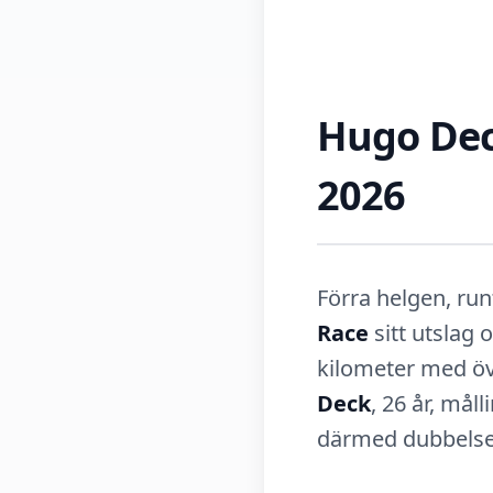
Hugo Dec
2026
Förra helgen, ru
Race
sitt utslag
kilometer med öv
Deck
, 26 år, måll
därmed dubbelseg