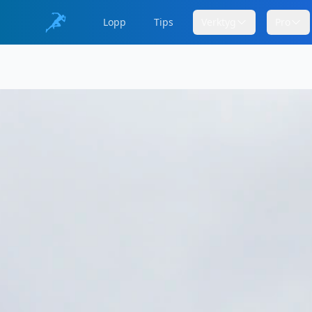
Lopp
Tips
Verktyg
Pro