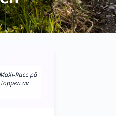
 MaXi-Race på
i toppen av