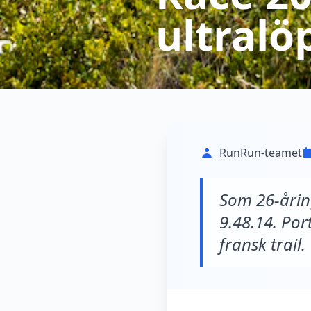
ultralö
RunRun-teamet
Som 26-årin
9.48.14. Por
fransk trail.