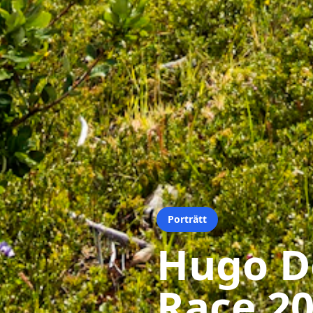
Porträtt
Hugo De
Race 20