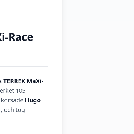
Xi-Race
s TERREX MaXi-
verket 105
g korsade
Hugo
r
, och tog