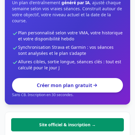
Un plan d'entraînement
généré par IA
, ajusté chaque
semaine selon vos vraies séances. Construit autour de
votre objectif, votre niveau actuel et la date de la
course.
Plan personnalisé selon votre VMA, votre historique
et votre disponibilité hebdo
Synchronisation Strava et Garmin : vos séances
sont analysées et le plan s'adapte
Allures cibles, sortie longue, séances clés : tout est
calculé pour le jour J
Créer mon plan gratuit
Sans CB. Inscription en 30 secondes.
Site officiel & inscription →