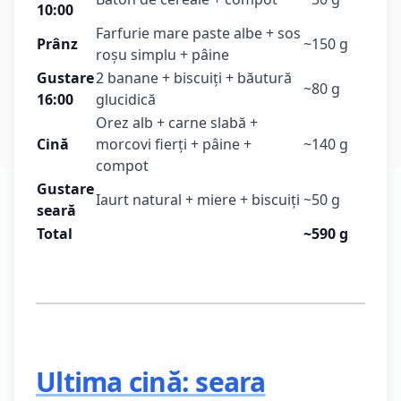
10:00
Farfurie mare paste albe + sos
Prânz
~150 g
roșu simplu + pâine
Gustare
2 banane + biscuiți + băutură
~80 g
16:00
glucidică
Orez alb + carne slabă +
Cină
morcovi fierți + pâine +
~140 g
compot
Gustare
Iaurt natural + miere + biscuiți
~50 g
seară
Total
~590 g
Ultima cină: seara