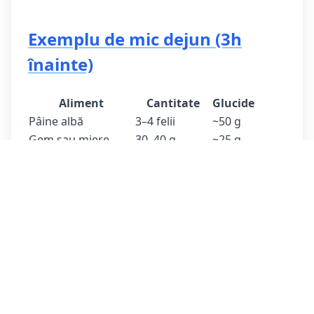
Exemplu de mic dejun (3h
înainte)
Aliment
Cantitate
Glucide
Pâine albă
3–4 felii
~50 g
Gem sau miere
30–40 g
~25 g
Banană bine coaptă
1
~25 g
Compot de mere
1 pungă (90 g)
~15 g
Prăjitură sport
1 porție
~40 g
Apă sau ceai
400 ml
—
Total glucide
~155 g