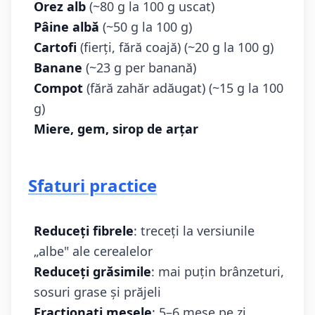
Orez alb
(~80 g la 100 g uscat)
Pâine albă
(~50 g la 100 g)
Cartofi
(fierți, fără coajă) (~20 g la 100 g)
Banane
(~23 g per banană)
Compot
(fără zahăr adăugat) (~15 g la 100
g)
Miere, gem, sirop de arțar
Sfaturi practice
Reduceți fibrele
: treceți la versiunile
„albe" ale cerealelor
Reduceți grăsimile
: mai puțin brânzeturi,
sosuri grase și prăjeli
Fracționați mesele
: 5–6 mese pe zi