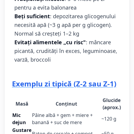
pentru a evita balonarea
Beți suficient
: depozitarea glicogenului
necesită apă (~3 g apă per g glicogen).
Normal să creșteți 1–2 kg
Evitați alimentele „cu risc"
: mâncare
picantă, crudități în exces, leguminoase,
varză, broccoli
Exemplu zi tipică (Z-2 sau Z-1)
Glucide
Masă
Conținut
(aprox.)
Mic
Pâine albă + gem + miere +
~120 g
dejun
banană + suc de mere
Gustare
Baton de cereale + compot
~50 g