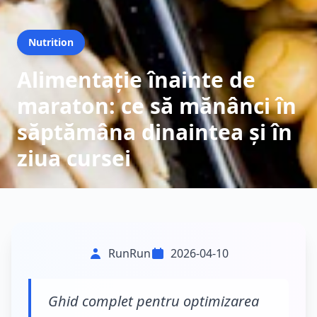
Nutrition
Alimentație înainte de
maraton: ce să mănânci în
săptămâna dinaintea și în
ziua cursei
RunRun
2026-04-10
Ghid complet pentru optimizarea