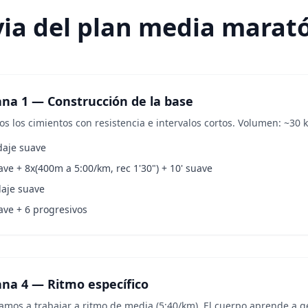
via del plan media marat
na 1 — Construcción de la base
s los cimientos con resistencia e intervalos cortos. Volumen: ~30 
daje suave
ave + 8x(400m a 5:00/km, rec 1'30") + 10' suave
daje suave
ave + 6 progresivos
na 4 — Ritmo específico
mos a trabajar a ritmo de media (5:40/km). El cuerpo aprende a ge