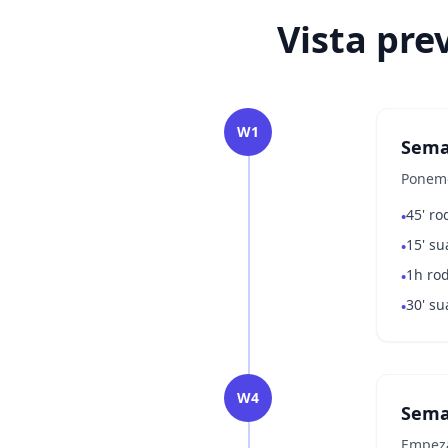
Vista pre
W1
Sema
Ponemo
45' ro
•
15' su
•
1h ro
•
30' su
•
W4
Sema
Empeza