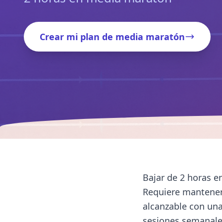
Crear mi plan de media maratón
Bajar de 2 horas e
Requiere mantener
alcanzable con una
sesiones semanales