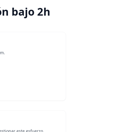
ón bajo 2h
km.
stionar este esfuerzo