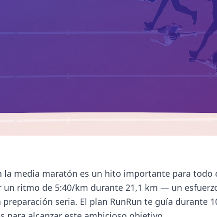
n la media maratón es un hito importante para todo c
 un ritmo de 5:40/km durante 21,1 km — un esfuerz
 preparación seria. El plan RunRun te guía durante 
 para alcanzar este ambicioso objetivo.