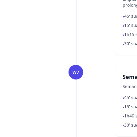
prolon
45' su
•
15' su
•
1h15 
•
30' su
•
W7
Sema
Semana
45' su
•
15' su
•
1h40 
•
30' su
•