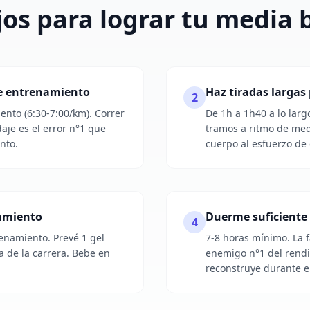
os para lograr tu media 
de entrenamiento
Haz tiradas largas
2
lento (6:30-7:00/km). Correr
De 1h a 1h40 a lo larg
je es el error n°1 que
tramos a ritmo de med
nto.
cuerpo al esfuerzo de 
lamiento
Duerme suficiente
4
enamiento. Prevé 1 gel
7-8 horas mínimo. La 
a de la carrera. Bebe en
enemigo n°1 del rendi
reconstruye durante e