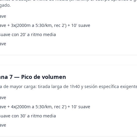
gado.
ave
ave + 3x(2000m a 5:30/km, rec 2') + 10' suave
suave con 20' a ritmo media
ave
na 7 — Pico de volumen
 de mayor carga: tirada larga de 1h40 y sesión específica exigent
ave
ave + 4x(2000m a 5:30/km, rec 2') + 10' suave
suave con 30' a ritmo media
ave