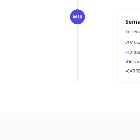
W10
Sema
Se red
35' su
•
10' su
•
Desca
•
CARRE
•