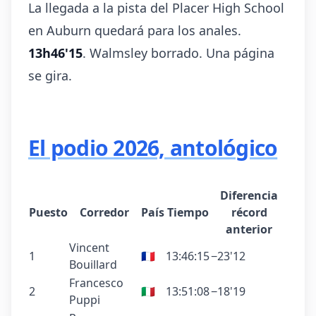
La llegada a la pista del Placer High School
en Auburn quedará para los anales.
13h46'15
. Walmsley borrado. Una página
se gira.
El podio 2026, antológico
Diferencia
Puesto
Corredor
País
Tiempo
récord
anterior
Vincent
1
🇫🇷
13:46:15
−23'12
Bouillard
Francesco
2
🇮🇹
13:51:08
−18'19
Puppi