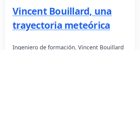
Vincent Bouillard, una
trayectoria meteórica
Ingeniero de formación, Vincent Bouillard
es un anacronismo en el trail mundial:
sigue
trabajando a tiempo parcial como
ingeniero de calzado en Hoka
, en
paralelo a su carrera de ultratrail. Sin
estructura profesional clásica, con familia,
una hija de seis meses y un calendario que
se cose a mano.
Su palmarés condensa en tres años lo que