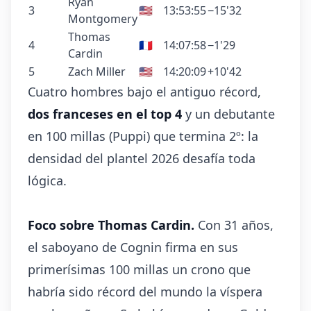
Ryan
3
🇺🇸
13:53:55
−15'32
Montgomery
Thomas
4
🇫🇷
14:07:58
−1'29
Cardin
5
Zach Miller
🇺🇸
14:20:09
+10'42
Cuatro hombres bajo el antiguo récord,
dos franceses en el top 4
y un debutante
en 100 millas (Puppi) que termina 2º: la
densidad del plantel 2026 desafía toda
lógica.
Foco sobre Thomas Cardin.
Con 31 años,
el saboyano de Cognin firma en sus
primerísimas 100 millas un crono que
habría sido récord del mundo la víspera