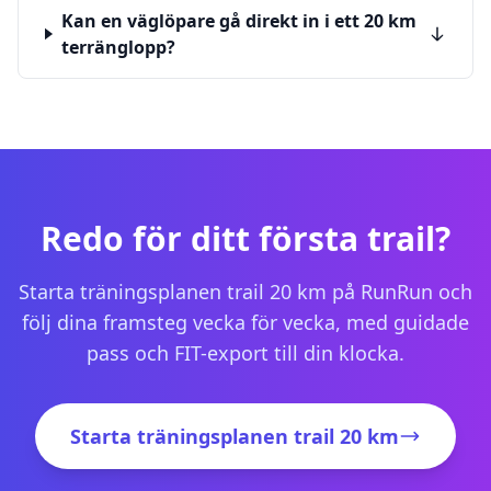
Kan en väglöpare gå direkt in i ett 20 km
terränglopp?
Redo för ditt första trail?
Starta träningsplanen trail 20 km på RunRun och
följ dina framsteg vecka för vecka, med guidade
pass och FIT-export till din klocka.
Starta träningsplanen trail 20 km