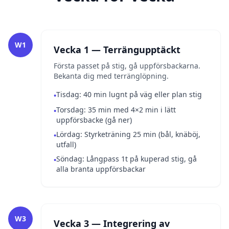
W1
Vecka 1 — Terrängupptäckt
Första passet på stig, gå uppförsbackarna.
Bekanta dig med terränglöpning.
Tisdag: 40 min lugnt på väg eller plan stig
•
Torsdag: 35 min med 4×2 min i lätt
•
uppförsbacke (gå ner)
Lördag: Styrketräning 25 min (bål, knäböj,
•
utfall)
Söndag: Långpass 1t på kuperad stig, gå
•
alla branta uppförsbackar
W3
Vecka 3 — Integrering av