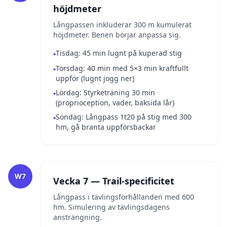
höjdmeter
Långpassen inkluderar 300 m kumulerat
höjdmeter. Benen börjar anpassa sig.
Tisdag: 45 min lugnt på kuperad stig
•
Torsdag: 40 min med 5×3 min kraftfullt
•
uppför (lugnt jogg ner)
Lördag: Styrketräning 30 min
•
(proprioception, vader, baksida lår)
Söndag: Långpass 1t20 på stig med 300
•
hm, gå branta uppförsbackar
W7
Vecka 7 — Trail-specificitet
Långpass i tävlingsförhållanden med 600
hm. Simulering av tävlingsdagens
ansträngning.