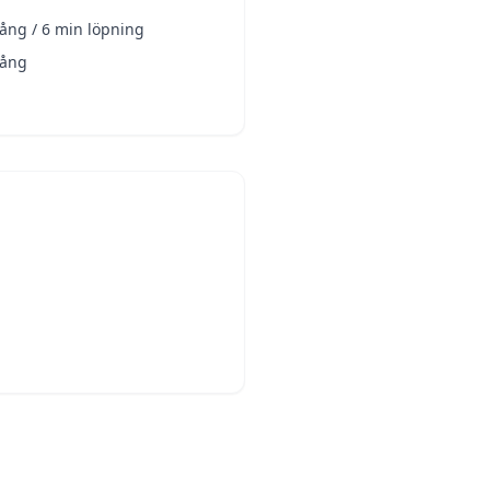
gång / 6 min löpning
gång