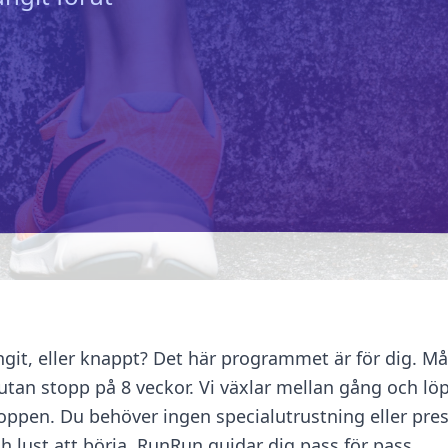
git, eller knappt? Det här programmet är för dig. Mål
utan stopp på 8 veckor. Vi växlar mellan gång och lö
oppen. Du behöver ingen specialutrustning eller pres
 lust att börja. RunRun guidar dig pass för pass.