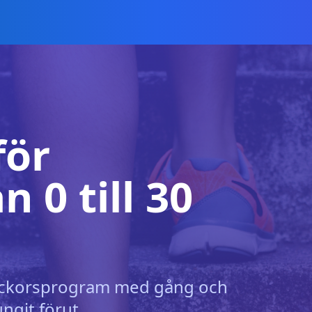
för
n 0 till 30
veckorsprogram med gång och
ngit förut