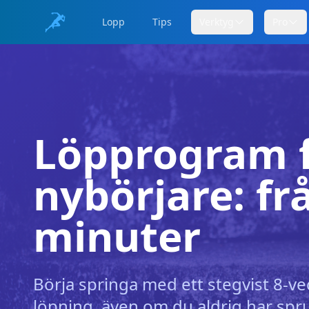
Lopp
Tips
Verktyg
Pro
Löpprogram 
nybörjare: frå
minuter
Börja springa med ett stegvist 8-
löpning, även om du aldrig har spru