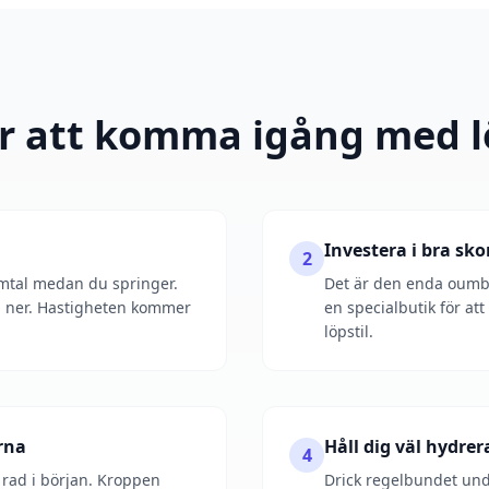
ör att komma igång med 
Investera i bra sko
2
amtal medan du springer.
Det är den enda oumbä
a ner. Hastigheten kommer
en specialbutik för att
löpstil.
rna
Håll dig väl hydrer
4
i rad i början. Kroppen
Drick regelbundet und