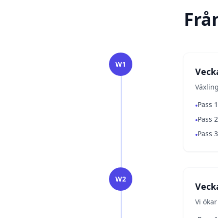
Från
W1
Veck
Växlin
Pass 1
•
Pass 2
•
Pass 3
•
W2
Veck
Vi ökar