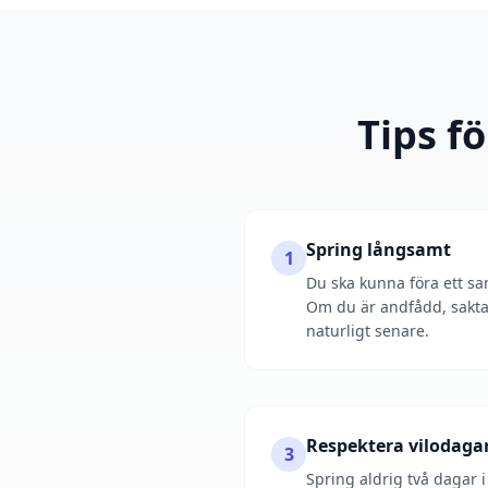
Tips f
Spring långsamt
1
Du ska kunna föra ett s
Om du är andfådd, sakt
naturligt senare.
Respektera vilodaga
3
Spring aldrig två dagar 