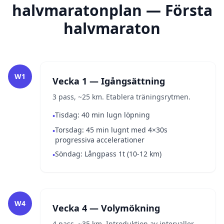
halvmaratonplan — Första
halvmaraton
W1
Vecka 1 — Igångsättning
3 pass, ~25 km. Etablera träningsrytmen.
Tisdag: 40 min lugn löpning
•
Torsdag: 45 min lugnt med 4×30s
•
progressiva accelerationer
Söndag: Långpass 1t (10-12 km)
•
W4
Vecka 4 — Volymökning
4 pass, ~35 km. Introduktion av intervaller.