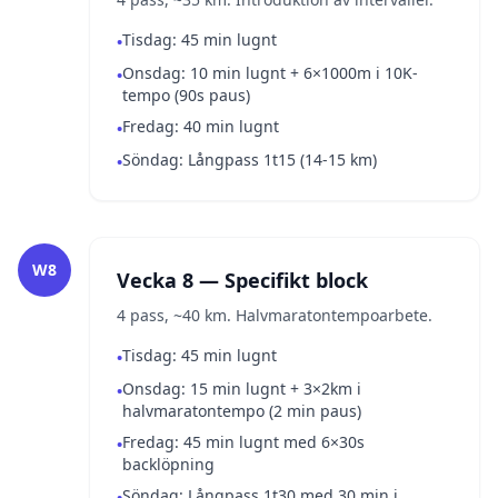
Tisdag: 45 min lugnt
•
Onsdag: 10 min lugnt + 6×1000m i 10K-
•
tempo (90s paus)
Fredag: 40 min lugnt
•
Söndag: Långpass 1t15 (14-15 km)
•
W8
Vecka 8 — Specifikt block
4 pass, ~40 km. Halvmaratontempoarbete.
Tisdag: 45 min lugnt
•
Onsdag: 15 min lugnt + 3×2km i
•
halvmaratontempo (2 min paus)
Fredag: 45 min lugnt med 6×30s
•
backlöpning
Söndag: Långpass 1t30 med 30 min i
•