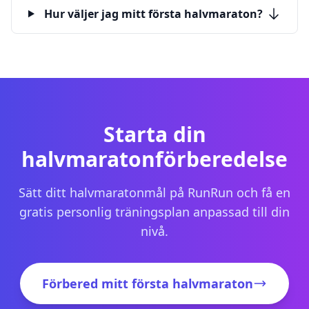
Hur väljer jag mitt första halvmaraton?
Starta din
halvmaratonförberedelse
Sätt ditt halvmaratonmål på RunRun och få en
gratis personlig träningsplan anpassad till din
nivå.
Förbered mitt första halvmaraton