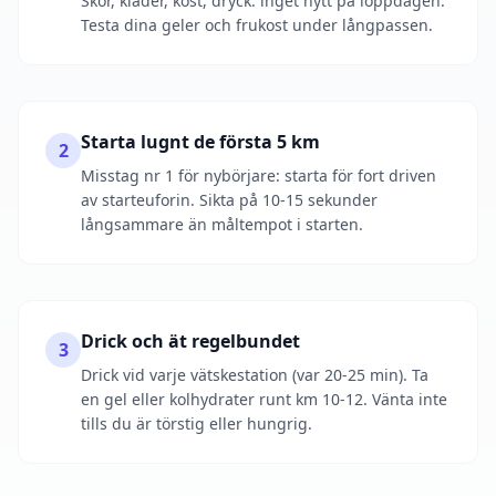
Skor, kläder, kost, dryck: inget nytt på loppdagen.
Testa dina geler och frukost under långpassen.
Starta lugnt de första 5 km
2
Misstag nr 1 för nybörjare: starta för fort driven
av starteuforin. Sikta på 10-15 sekunder
långsammare än måltempot i starten.
Drick och ät regelbundet
3
Drick vid varje vätskestation (var 20-25 min). Ta
en gel eller kolhydrater runt km 10-12. Vänta inte
tills du är törstig eller hungrig.