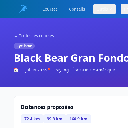
Courses
Conseils
Outils
P
← Toutes les courses
Cyclisme
Black Bear Gran Fond
📅 11 juillet 2026
📍 Grayling · États-Unis d'Amérique
Distances proposées
72.4 km
99.8 km
160.9 km