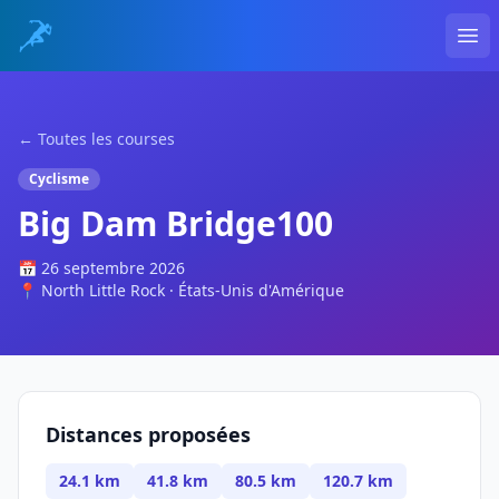
Ope
← Toutes les courses
Cyclisme
Big Dam Bridge100
📅 26 septembre 2026
📍 North Little Rock · États-Unis d'Amérique
Distances proposées
24.1 km
41.8 km
80.5 km
120.7 km