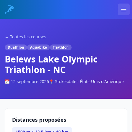
Ope
← Toutes les courses
Duathlon
Aquabike
Triathlon
Belews Lake Olympic
Triathlon - NC
📅 12 septembre 2026
📍 Stokesdale · États-Unis d'Amérique
Distances proposées
1500 m + 43.5 km + 10 km