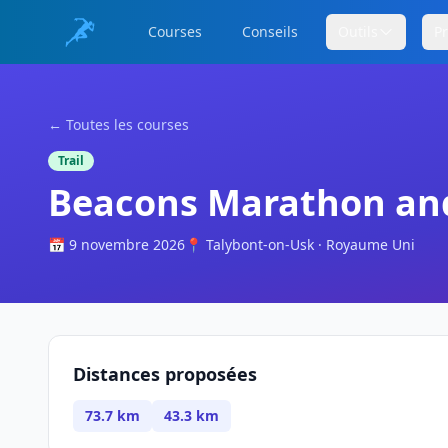
Courses
Conseils
Outils
P
← Toutes les courses
Trail
Beacons Marathon and
📅 9 novembre 2026
📍 Talybont-on-Usk · Royaume Uni
Distances proposées
73.7 km
43.3 km