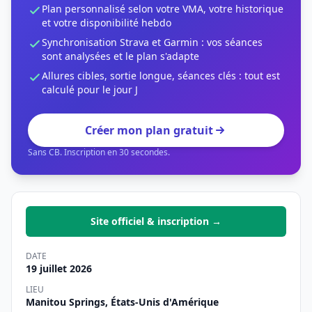
Plan personnalisé selon votre VMA, votre historique
et votre disponibilité hebdo
Synchronisation Strava et Garmin : vos séances
sont analysées et le plan s'adapte
Allures cibles, sortie longue, séances clés : tout est
calculé pour le jour J
Créer mon plan gratuit
Sans CB. Inscription en 30 secondes.
Site officiel & inscription →
DATE
19 juillet 2026
LIEU
Manitou Springs, États-Unis d'Amérique