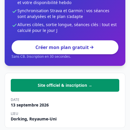
et votre disponibilité hebdo
Synchronisation Strava et Garmin : vos séances
sont analysées et le plan s'adapte
Allures cibles, sortie longue, séances clés : tout est
calculé pour le jour J
Créer mon plan gratuit
Sans CB. Inscription en 30 secondes.
Site officiel & inscription →
DATE
13 septembre 2026
LIEU
Dorking, Royaume-Uni