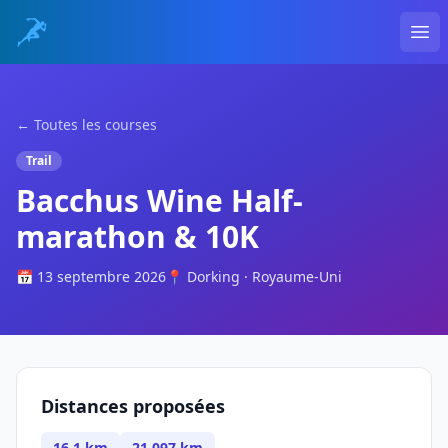
Ope
← Toutes les courses
Trail
Bacchus Wine Half-
marathon & 10K
📅 13 septembre 2026
📍 Dorking · Royaume-Uni
Distances proposées
16.1 km
21.097 km