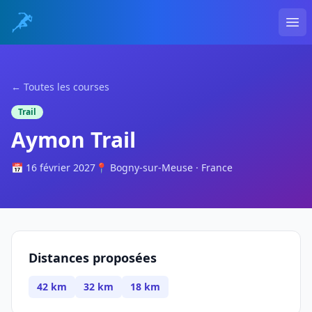
Ope
← Toutes les courses
Trail
Aymon Trail
📅 16 février 2027
📍 Bogny-sur-Meuse · France
Distances proposées
42 km
32 km
18 km