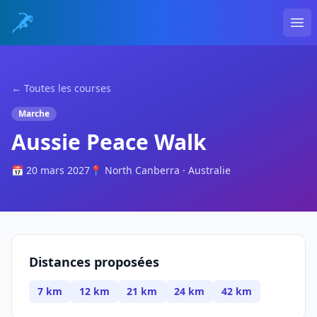
Ope
← Toutes les courses
Marche
Aussie Peace Walk
📅 20 mars 2027
📍 North Canberra · Australie
Distances proposées
7 km
12 km
21 km
24 km
42 km