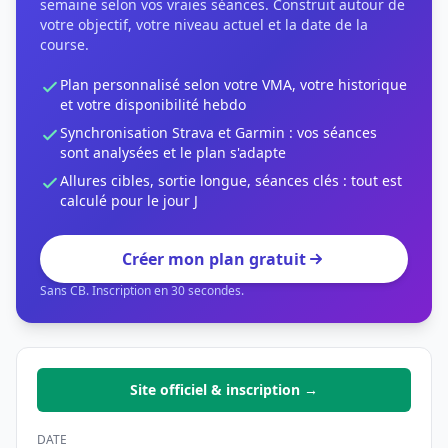
semaine selon vos vraies séances. Construit autour de
votre objectif, votre niveau actuel et la date de la
course.
Plan personnalisé selon votre VMA, votre historique
et votre disponibilité hebdo
Synchronisation Strava et Garmin : vos séances
sont analysées et le plan s'adapte
Allures cibles, sortie longue, séances clés : tout est
calculé pour le jour J
Créer mon plan gratuit
Sans CB. Inscription en 30 secondes.
Site officiel & inscription →
DATE