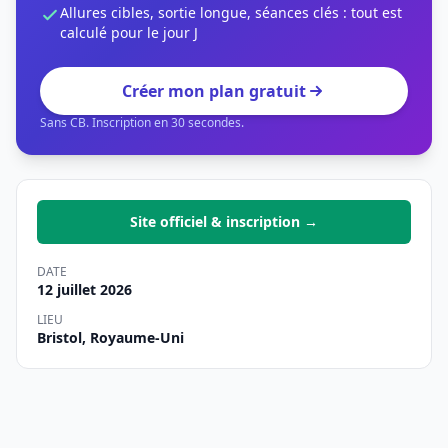
Allures cibles, sortie longue, séances clés : tout est
calculé pour le jour J
Créer mon plan gratuit
Sans CB. Inscription en 30 secondes.
Site officiel & inscription →
DATE
12 juillet 2026
LIEU
Bristol, Royaume-Uni