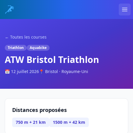
Ope
← Toutes les courses
Triathlon
Aquabike
ATW Bristol Triathlon
📅 12 juillet 2026
📍 Bristol · Royaume-Uni
Distances proposées
750 m + 21 km
1500 m + 42 km