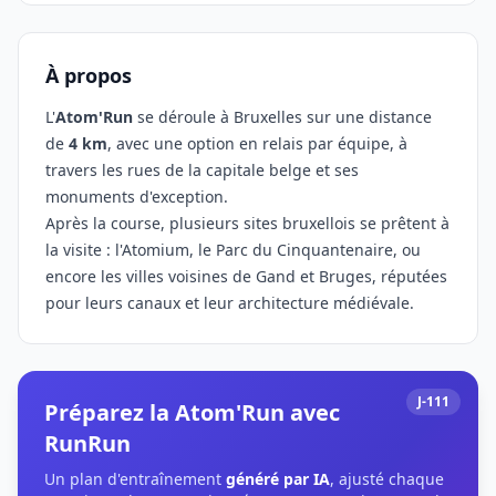
À propos
L'
Atom'Run
se déroule à Bruxelles sur une distance
de
4 km
, avec une option en relais par équipe, à
travers les rues de la capitale belge et ses
monuments d'exception.
Après la course, plusieurs sites bruxellois se prêtent à
la visite : l'Atomium, le Parc du Cinquantenaire, ou
encore les villes voisines de Gand et Bruges, réputées
pour leurs canaux et leur architecture médiévale.
J-111
Préparez la Atom'Run avec
RunRun
Un plan d'entraînement
généré par IA
, ajusté chaque