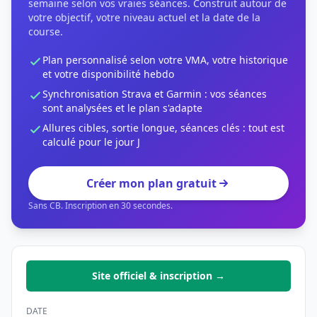
semaine selon vos vraies séances. Construit autour de
votre objectif, votre niveau actuel et la date de la
course.
Plan personnalisé selon votre VMA, votre historique
et votre disponibilité hebdo
Synchronisation Strava et Garmin : vos séances
sont analysées et le plan s'adapte
Allures cibles, sortie longue, séances clés : tout est
calculé pour le jour J
Créer mon plan gratuit
Sans CB. Inscription en 30 secondes.
Site officiel & inscription →
DATE