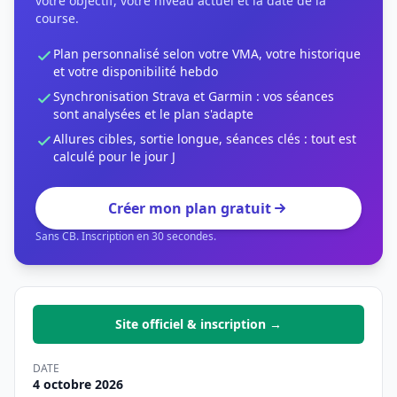
votre objectif, votre niveau actuel et la date de la
course.
Plan personnalisé selon votre VMA, votre historique
et votre disponibilité hebdo
Synchronisation Strava et Garmin : vos séances
sont analysées et le plan s'adapte
Allures cibles, sortie longue, séances clés : tout est
calculé pour le jour J
Créer mon plan gratuit
Sans CB. Inscription en 30 secondes.
Site officiel & inscription →
DATE
4 octobre 2026