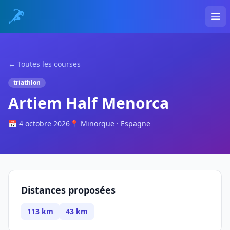
Ope
← Toutes les courses
triathlon
Artiem Half Menorca
📅 4 octobre 2026
📍 Minorque · Espagne
Distances proposées
113 km
43 km