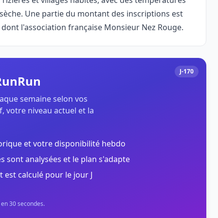
 rizières et villages habités, avec des températures
 sèche. Une partie du montant des inscriptions est
 dont l'association française Monsieur Nez Rouge.
J-170
 RunRun
chaque semaine selon vos
, votre niveau actuel et la
orique et votre disponibilité hebdo
s sont analysées et le plan s'adapte
t est calculé pour le jour J
n en 30 secondes.