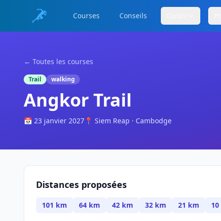
Courses
Conseils
Outils
P
← Toutes les courses
Trail
walking
Angkor Trail
📅 23 janvier 2027
📍 Siem Reap · Cambodge
Distances proposées
101 km
64 km
42 km
32 km
21 km
10