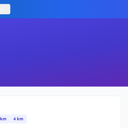
ro
 km
4 km