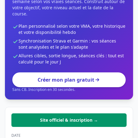
semaine selon vos vraies séances. Construit autour de
votre objectif, votre niveau actuel et la date de la
course.
Plan personnalisé selon votre VMA, votre historique
et votre disponibilité hebdo
Synchronisation Strava et Garmin : vos séances
sont analysées et le plan s'adapte
Allures cibles, sortie longue, séances clés : tout est
calculé pour le jour J
Créer mon plan gratuit
Sans CB. Inscription en 30 secondes.
Site officiel & inscription →
DATE