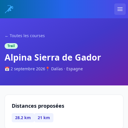
Ope
← Toutes les courses
Trail
Alpina Sierra de Gador
📅 2 septembre 2026
📍 Dalías · Espagne
Distances proposées
28.2 km
21 km