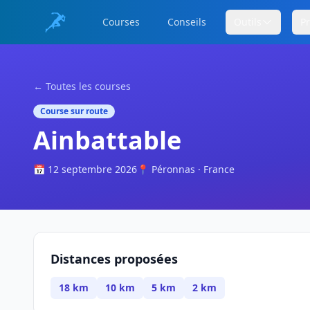
Courses
Conseils
Outils
P
← Toutes les courses
Course sur route
Ainbattable
📅 12 septembre 2026
📍 Péronnas · France
Distances proposées
18 km
10 km
5 km
2 km