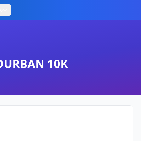
ro
 DURBAN 10K