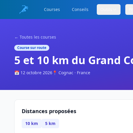
Courses
Conseils
Outils
P
← Toutes les courses
Course sur route
5 et 10 km du Grand 
📅 12 octobre 2026
📍 Cognac · France
Distances proposées
10 km
5 km