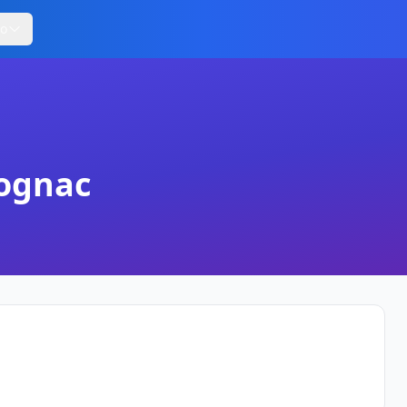
ro
Cognac