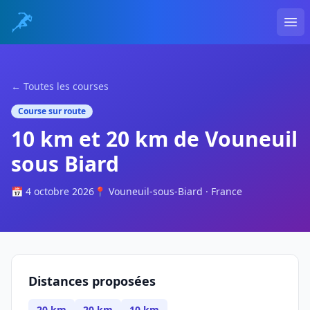
Ope
← Toutes les courses
Course sur route
10 km et 20 km de Vouneuil
sous Biard
📅 4 octobre 2026
📍 Vouneuil-sous-Biard · France
Distances proposées
20 km
20 km
10 km