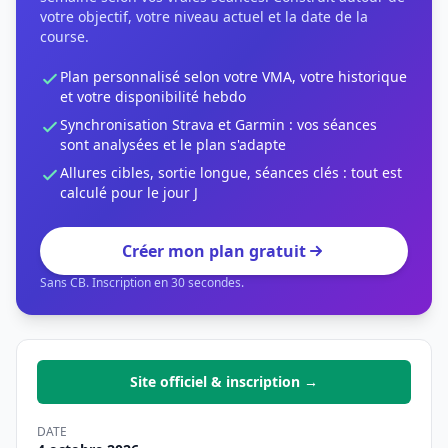
votre objectif, votre niveau actuel et la date de la
course.
Plan personnalisé selon votre VMA, votre historique
et votre disponibilité hebdo
Synchronisation Strava et Garmin : vos séances
sont analysées et le plan s'adapte
Allures cibles, sortie longue, séances clés : tout est
calculé pour le jour J
Créer mon plan gratuit
Sans CB. Inscription en 30 secondes.
Site officiel & inscription →
DATE