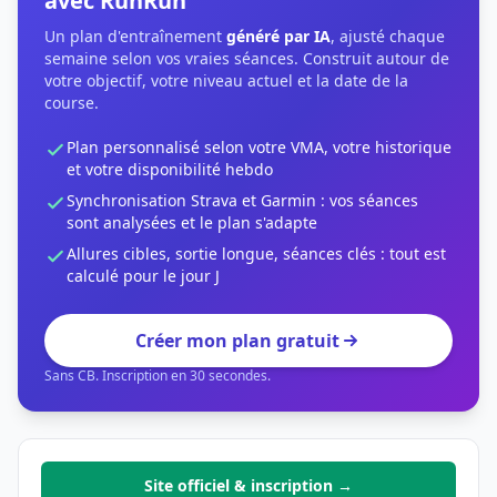
avec RunRun
Un plan d'entraînement
généré par IA
, ajusté chaque
semaine selon vos vraies séances. Construit autour de
votre objectif, votre niveau actuel et la date de la
course.
Plan personnalisé selon votre VMA, votre historique
et votre disponibilité hebdo
Synchronisation Strava et Garmin : vos séances
sont analysées et le plan s'adapte
Allures cibles, sortie longue, séances clés : tout est
calculé pour le jour J
Créer mon plan gratuit
Sans CB. Inscription en 30 secondes.
Site officiel & inscription →