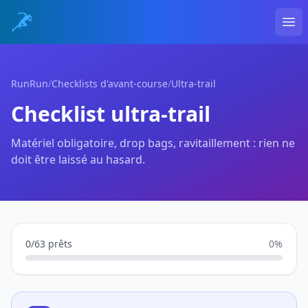
Ope
RunRun
/
Checklists d'avant-course
/
Ultra-trail
Checklist ultra-trail
Matériel obligatoire, drop bags, ravitaillement : rien ne
doit être laissé au hasard.
0/63 prêts
0%