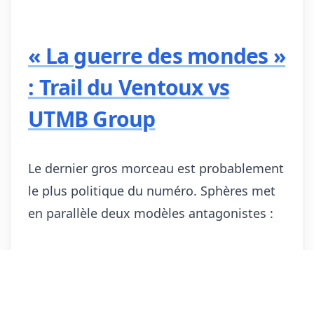
« La guerre des mondes »
: Trail du Ventoux vs
UTMB Group
Le dernier gros morceau est probablement
le plus politique du numéro. Sphères met
en parallèle deux modèles antagonistes :
Trail du Ventoux
UTMB Group
Course artisanale,
Multinationale du trail,
racines locales
cotée
Bénévoles, esprit
Format World Series,