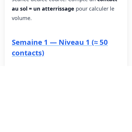
au sol = un atterrissage
pour calculer le
volume.
Semaine 1 — Niveau 1 (≈ 50
contacts)
3 × 20 sec de skipping bas
3 × 20 sec de talons-fesses
3 × 30 sauts à la corde
Semaine 2 — Niveau 1 + 2 (≈ 70
contacts)