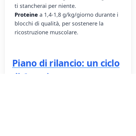
ti stancherai per niente.
Proteine
a 1,4-1,8 g/kg/giorno durante i
blocchi di qualità, per sostenere la
ricostruzione muscolare.
Piano di rilancio: un ciclo
di 6 settimane per
rompere il plateau
Ecco uno schema tipo per ripartire dopo 2-
3 mesi di stagnazione.