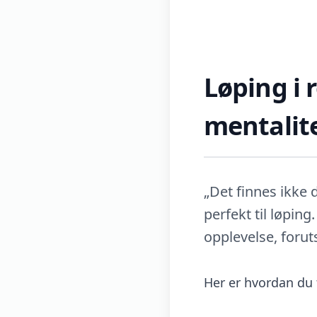
Løping i 
mentalit
„Det finnes ikke 
perfekt til løpin
opplevelse, forut
Her er hvordan du 