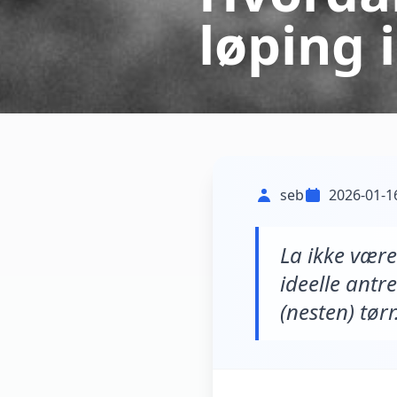
løping 
seb
2026-01-1
La ikke være
ideelle antre
(nesten) tørr