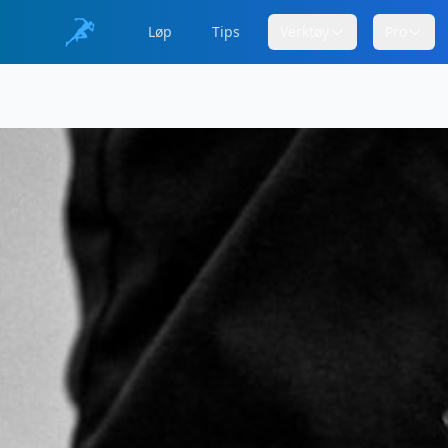
Løp
Tips
Verktøy
Pro