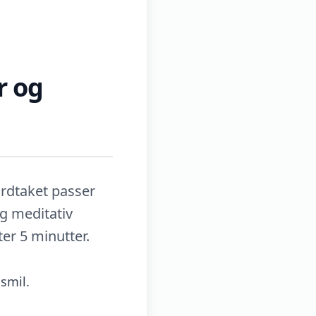
r og
ordtaket passer
og meditativ
er 5 minutter.
smil.