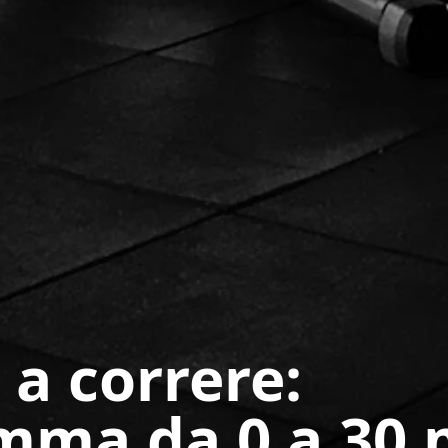
 a correre:
mma da 0 a 30 