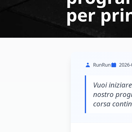
per pri
RunRun
2026-
Vuoi iniziar
nostro prog
corsa conti