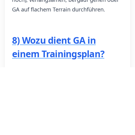
GA auf flachem Terrain durchführen.
8) Wozu dient GA in
einem Trainingsplan?
Grundlagenausdauer dient dazu:
das wöchentliche Volumen aufzubauen,
ohne den Organismus zu „brechen";
zwischen harten Einheiten zu erholen;
die Laufökonomie zu verbessern;
spezifische Blöcke vorzubereiten